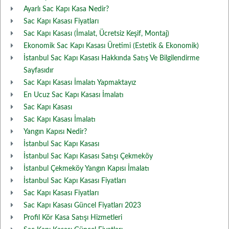
Ayarlı Sac Kapı Kasa Nedir?
Sac Kapı Kasası Fiyatları
Sac Kapı Kasası (İmalat, Ücretsiz Keşif, Montaj)
Ekonomik Sac Kapı Kasası Üretimi (Estetik & Ekonomik)
İstanbul Sac Kapı Kasası Hakkında Satış Ve Bilgilendirme
Sayfasıdır
Sac Kapı Kasası İmalatı Yapmaktayız
En Ucuz Sac Kapı Kasası İmalatı
Sac Kapı Kasası
Sac Kapı Kasası İmalatı
Yangın Kapısı Nedir?
İstanbul Sac Kapı Kasası
İstanbul Sac Kapı Kasası Satışı Çekmeköy
İstanbul Çekmeköy Yangın Kapısı İmalatı
İstanbul Sac Kapı Kasası Fiyatları
Sac Kapı Kasası Fiyatları
Sac Kapı Kasası Güncel Fiyatları 2023
Profil Kör Kasa Satışı Hizmetleri