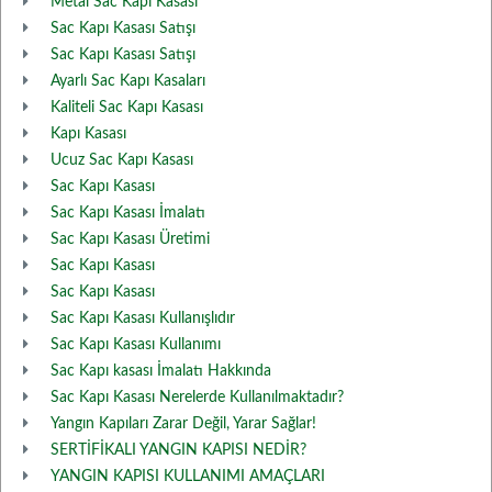
Metal Sac Kapı Kasası
Sac Kapı Kasası Satışı
Sac Kapı Kasası Satışı
Ayarlı Sac Kapı Kasaları
Kaliteli Sac Kapı Kasası
Kapı Kasası
Ucuz Sac Kapı Kasası
Sac Kapı Kasası
Sac Kapı Kasası İmalatı
Sac Kapı Kasası Üretimi
Sac Kapı Kasası
Sac Kapı Kasası
Sac Kapı Kasası Kullanışlıdır
Sac Kapı Kasası Kullanımı
Sac Kapı kasası İmalatı Hakkında
Sac Kapı Kasası Nerelerde Kullanılmaktadır?
Yangın Kapıları Zarar Değil, Yarar Sağlar!
SERTİFİKALI YANGIN KAPISI NEDİR?
YANGIN KAPISI KULLANIMI AMAÇLARI