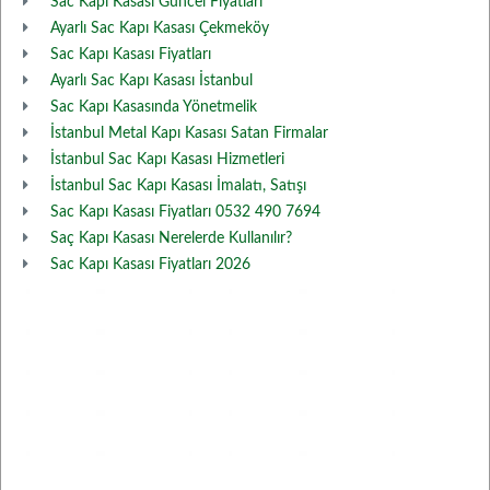
Sac Kapı Kasası Güncel Fiyatları
Ayarlı Sac Kapı Kasası Çekmeköy
Sac Kapı Kasası Fiyatları
Ayarlı Sac Kapı Kasası İstanbul
Sac Kapı Kasasında Yönetmelik
İstanbul Metal Kapı Kasası Satan Firmalar
İstanbul Sac Kapı Kasası Hizmetleri
İstanbul Sac Kapı Kasası İmalatı, Satışı
Sac Kapı Kasası Fiyatları 0532 490 7694
Saç Kapı Kasası Nerelerde Kullanılır?
Sac Kapı Kasası Fiyatları 2026