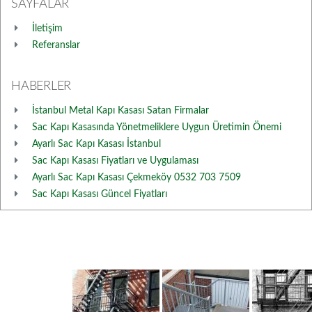
SAYFALAR
İletişim
Referanslar
HABERLER
İstanbul Metal Kapı Kasası Satan Firmalar
Sac Kapı Kasasında Yönetmeliklere Uygun Üretimin Önemi
Ayarlı Sac Kapı Kasası İstanbul
Sac Kapı Kasası Fiyatları ve Uygulaması
Ayarlı Sac Kapı Kasası Çekmeköy 0532 703 7509
Sac Kapı Kasası Güncel Fiyatları