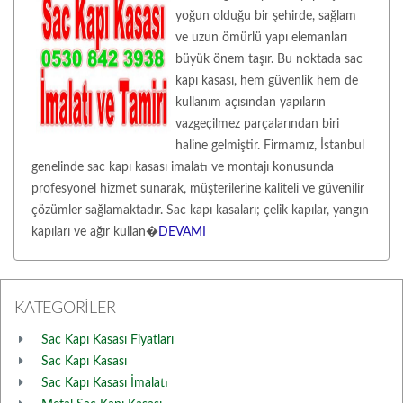
yoğun olduğu bir şehirde, sağlam
ve uzun ömürlü yapı elemanları
büyük önem taşır. Bu noktada sac
kapı kasası, hem güvenlik hem de
kullanım açısından yapıların
vazgeçilmez parçalarından biri
haline gelmiştir. Firmamız, İstanbul
genelinde sac kapı kasası imalatı ve montajı konusunda
profesyonel hizmet sunarak, müşterilerine kaliteli ve güvenilir
çözümler sağlamaktadır. Sac kapı kasaları; çelik kapılar, yangın
kapıları ve ağır kullan�
DEVAMI
KATEGORİLER
Sac Kapı Kasası Fiyatları
Sac Kapı Kasası
Sac Kapı Kasası İmalatı