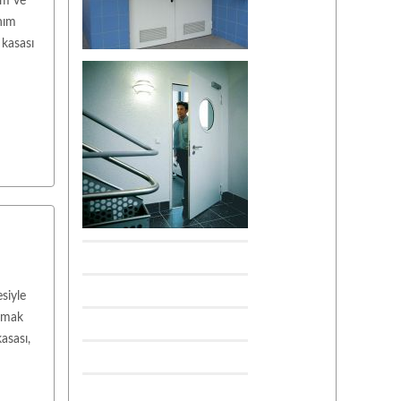
am ve
nım
 kasası
esiyle
lamak
asası,