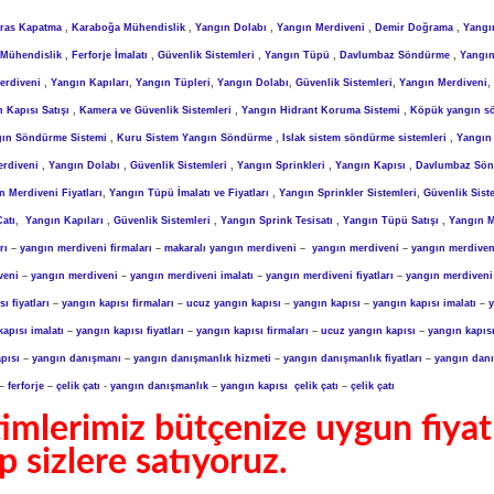
eras Kapatma
,
Karaboğa Mühendislik
,
Yangın Dolabı
,
Yangın Merdiveni
,
Demir Doğrama
,
Yangı
 Mühendislik
,
Ferforje İmalatı
,
Güvenlik Sistemleri
,
Yangın Tüpü
,
Davlumbaz Söndürme
,
Yangı
erdiveni
,
Yangın Kapıları
,
Yangın Tüpleri
,
Yangın Dolabı
,
Güvenlik Sistemleri
,
Yangın Merdiveni
,
 Kapısı Satışı
,
Kamera ve Güvenlik Sistemleri
,
Yangın Hidrant Koruma Sistemi
,
Köpük yangın s
gın Söndürme Sistemi
,
Kuru Sistem Yangın Söndürme
,
Islak sistem söndürme sistemleri
,
Yangın 
erdiveni
,
Yangın Dolabı
,
Güvenlik Sistemleri
,
Yangın Sprinkleri
,
Yangın Kapısı
,
Davlumbaz Sö
n Merdiveni Fiyatları
,
Yangın Tüpü İmalatı ve Fiyatları
,
Yangın Sprinkler Sistemleri
,
Güvenlik Sist
atı
,
Yangın Kapıları
,
Güvenlik Sistemleri
,
Yangın Sprink Tesisatı
,
Yangın Tüpü Satışı
,
Yangın M
rı
–
yangın merdiveni firmaları
–
makaralı yangın merdiveni
–
yangın merdiveni
–
yangın merdiveni
veni
–
yangın merdiveni
–
yangın merdiveni imalatı
–
yangın merdiveni fiyatları
–
yangın merdiveni 
ı fiyatları
–
yangın kapısı firmaları
–
ucuz yangın kapısı
–
yangın kapısı
–
yangın kapısı imalatı
–
y
apısı imalatı
–
yangın kapısı fiyatları
–
yangın kapısı firmaları
–
ucuz yangın kapısı
–
yangın kapıs
pısı
–
yangın danışmanı
–
yangın danışmanlık hizmeti
–
yangın danışmanlık fiyatları
–
yangın danı
–
ferforje
–
çelik çatı
-
yangın danışmanlık
–
yangın kapısı
çelik çatı
–
çelik çatı
etimlerimiz bütçenize uygun fiyat
p sizlere satıyoruz.