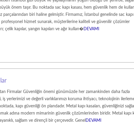
etleri İstanbul gibi büyük ve yapılaşmanın yoğun olduğu bir şehirde, sağl
büyük önem taşır. Bu noktada sac kapı kasası, hem güvenlik hem de kulla
z parçalarından biri haline gelmiştir. Firmamız, İstanbul genelinde sac kapı
profesyonel hizmet sunarak, müşterilerine kaliteli ve güvenilir çözümler
ı; çelik kapılar, yangın kapıları ve ağır kullan�
DEVAMI
lar
Satan Firmalar Güvenliğin önemi günümüzde her zamankinden daha fazla
i, iş yerlerimizi ve değerli varlıklarımızı koruma ihtiyacı, teknolojinin ilerlem
 noktada, kapı güvenliği ön plandadır. Metal kapı kasaları, güvenliğinizi sağ
orumak adına modern mimarinin güvenlik çözümlerinden biridir. Metal kapı k
yanıklı, sağlam ve dirençli bir çerçevedir. Genel
DEVAMI