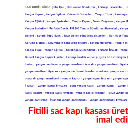
KATEGORİLERİMİZ.
Çelik Çatı
,
Davlumbaz Söndürme
,
Ferforje Tasarımlar
,
T
Yangın Kapısı
,
Yangın Eğitimi
,
Güvenlik Sistemleri
,
Yangın Tüpü
,
Karaboğa
Yangın Eğitimi
,
Yangın Sprinkleri
,
Yangın Kapısı
,
Demir Doğrama
,
Yangın M
Yangın Sprinkleri
,
Ferforje Demir
,
FM 200 Yangın Söndürme Sistemleri
,
Yangın
sistemi
,
Yangın Tüpü Satışı
,
Islak sistem söndürme sistemleri
,
Sprinkler Yan
Koruma Sistemi
,
CO2 yangın söndürme sistemi
,
Yangın Merdiveni
,
Yangın M
Yangın Tüpü
,
Yangın Eğitimi
,
Karaboğa Mühendislik
,
Ferforje İmalatı
,
Yangı
Güncel Yangın Kapısı Fiyatları
,
Ferforje İmalatı ve Satışı
,
Çelik Konstrüksiyon Ç
İmalatı
.
yangın merdiveni
–
yangın merdiveni imalatı
–
yangın merdiveni fiyatla
yangın merdiveni fiyatları
–
yangın merdiveni firmaları
–
makaralı yangın merdi
makaralı yangın merdiveni
–
yangın kapısı
–
yangın kapısı imalatı
–
yangın kapıs
fiyatları
–
yangın kapısı firmaları
–
ucuz yangın kapısı
–
yangın kapısı
-
yangın k
kapısı imalatı
–
yangın kapısı fiyatları
–
yangın kapısı firmaları
–
ucuz yangın ka
yangın danışman
–
İstanbul yangın danışmanlık
-
yangın danışmanlık firmaları
Fitilli sac kapı kasası ür
imal edi