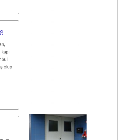
38
rı,
c kapı
anbul
ış olup