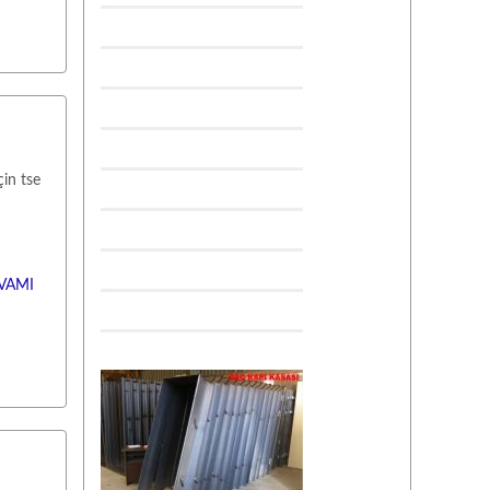
çin tse
VAMI