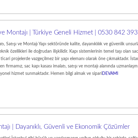
şı ve Montajı | Türkiye Geneli Hizmet | 0530 842 39
ı, Satışı ve Montajı Yapı sektöründe kalite, dayanıklılık ve güvenlik unsurla
eknik özellikleri ile doğrudan ilişkilidir. Kapı sistemlerinin temel taşı olan sa
ticari projelerde vazgeçilmez bir yapı elemanı olarak öne çıkmaktadır. İst
ren firmamız, sac kapı kasası imalatı, satışı ve montajı alanında uzmanlaşm
esyonel hizmet sunmaktadır. Hemen bilgi almak ve sipari
DEVAMI
ntajı | Dayanıklı, Güvenli ve Ekonomik Çözümler