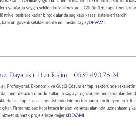
maktadır. Özellikle yoğun kullanım alanlarında tercih edilen saç kapı kasa
dern yapılarda yaygın şekilde kullanılmaktadır. Günümüzde apartmanlarda
üstriyel tesislere kadar birçok alanda saç kapı kasası sistemleri tercih
ı, kapının güvenli şekilde monte edilmesini sağlay
DEVAMI
Ucuz, Dayanıklı, Hızlı Teslim – 0532 490 76 94
tışı: Profesyonel, Ekonomik ve Güçlü Çözümler Yapı sektöründe rekabetin a
tajı hem de uzun ömürlü kullanım sağlayan çözümler her zamankinden 
tada sac kapı kasası, kapı sistemlerinin performansını belirleyen en kritik
 çıkar. Firmamız, sac kapı kasası imalatı ve satışı alanında uzmanlaşmış k
iz hizmet sunarak projelerinize değer k
DEVAMI