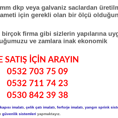
mm dkp veya galvaniz saclardan üretil
ameti için gerekli olan bir ölçü olduğu
birçok firma gibi sizlerin yapılarına u
duğumuzu ve zamlara inak ekonomik
 SATIŞ İÇİN ARAYIN
532 703 75 09
532 711 74 23
530 842 39 38
kapısı imalatı
,
çelik çatı imalatı
,
ferforje imalatı
,
yangın sprink sist
e
güvenlik sistemleri
yapmaktayız.