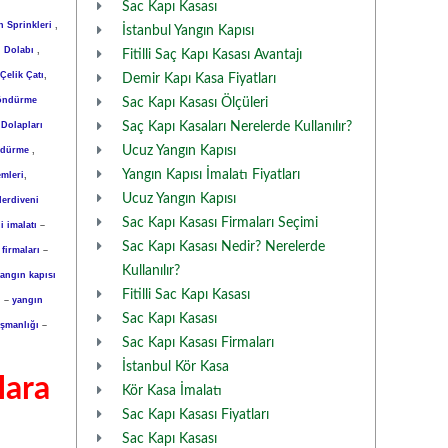
Sac Kapı Kasası
n Sprinkleri
,
İstanbul Yangın Kapısı
n Dolabı
,
Fitilli Saç Kapı Kasası Avantajı
Çelik Çatı
,
Demir Kapı Kasa Fiyatları
öndürme
Sac Kapı Kasası Ölçüleri
Dolapları
Saç Kapı Kasaları Nerelerde Kullanılır?
Ucuz Yangın Kapısı
ndürme
,
Yangın Kapısı İmalatı Fiyatları
emleri
,
Ucuz Yangın Kapısı
erdiveni
Sac Kapı Kasası Firmaları Seçimi
 imalatı
–
Sac Kapı Kasası Nedir? Nerelerde
firmaları
–
Kullanılır?
angın kapısı
Fitilli Sac Kapı Kasası
ı
–
yangın
Sac Kapı Kasası
şmanlığı
–
Sac Kapı Kasası Firmaları
İstanbul Kör Kasa
lara
Kör Kasa İmalatı
Sac Kapı Kasası Fiyatları
Sac Kapı Kasası