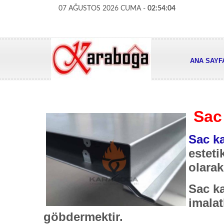
07 AĞUSTOS 2026 CUMA -
02:54:05
ANA SAYF
Sac
Sac ka
esteti
olarak
Sac ka
imala
göbdermektir.