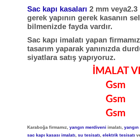
Sac kapı kasaları
2 mm veya2.3 
gerek yapının gerek kasanın sel
bilmenizde fayda vardır.
Sac kapı imalatı yapan firmamız 
tasarım yaparak yanınızda dur
siyatlara satış yapıyoruz.
İMALAT VE
Gsm 0
Gsm 0
Gsm 0
Karaboğa firmamız,
yangın merdiveni
imalatı
,
yangın 
sac kapı kasası imalatı
,
su tesisatı
,
elektrik tesisatı
v