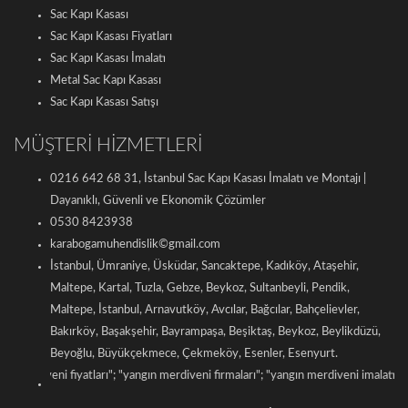
Sac Kapı Kasası
Sac Kapı Kasası Fiyatları
Sac Kapı Kasası İmalatı
Metal Sac Kapı Kasası
Sac Kapı Kasası Satışı
MÜŞTERİ HİZMETLERİ
0216 642 68 31, İstanbul Sac Kapı Kasası İmalatı ve Montajı |
Dayanıklı, Güvenli ve Ekonomik Çözümler
0530 8423938
karabogamuhendislik©gmail.com
İstanbul, Ümraniye, Üsküdar, Sancaktepe, Kadıköy, Ataşehir,
Maltepe, Kartal, Tuzla, Gebze, Beykoz, Sultanbeyli, Pendik,
Maltepe, İstanbul, Arnavutköy, Avcılar, Bağcılar, Bahçelievler,
Bakırköy, Başakşehir, Bayrampaşa, Beşiktaş, Beykoz, Beylikdüzü,
Beyoğlu, Büyükçekmece, Çekmeköy, Esenler, Esenyurt.
 fiyatları
"; "
yangın merdiveni firmaları
"; "
yangın merdiveni imalatı
"; "
makaralı ya