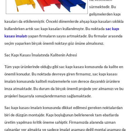
sürmektedir. Bu
gelişmelerden kapı
kasaları da etkilenmiştir. Önceki dönemlerde ahşap kapı kasaları sıklıkla
kullanılırken artık sac kapı kasaları kullanılmıştır. Bu noktada
sac kapı
kasası imalatı
yapan firmaların sayısı artmaktadır. Bu firmalar arasında
seçim yaparken birçok önemli noktayı göz önüne almalısınız.
Sac Kapı Kasası İmalatında Kalitenin Adresi
Tüm yapı ürünlerinde olduğu gibi sac kapı kasası konusunda da kalite en
önemli konudur. Bu noktada devreye giren firmamız,
sac kapı kasası
imalatı
konusunda kaliteli malzemelerle son derece dayanıklı ürünlere
imza atmaktadır. Bu durum da birçok önemli projede yer almamızı ve bu
projeleri başarıyla sonuçlandırmamızı sağlamaktadır.
Sac kapı kasası imalatı
konusunda dikkat edilmesi gereken noktalardan
biri de düzgün montajdır. Kapı boşluğunun belirlenerek tam ebatlarda
üretim yapılması kritik öneme sahiptir. Firmamızda alanında uzman
çalışanlar yer almakta ve sadece imalat aşaması değil montaj aşaması da