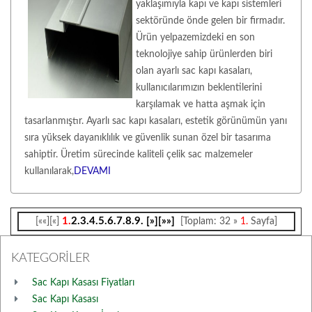
yaklaşımıyla kapı ve kapı sistemleri
sektöründe önde gelen bir firmadır.
Ürün yelpazemizdeki en son
teknolojiye sahip ürünlerden biri
olan ayarlı sac kapı kasaları,
kullanıcılarımızın beklentilerini
karşılamak ve hatta aşmak için
tasarlanmıştır. Ayarlı sac kapı kasaları, estetik görünümün yanı
sıra yüksek dayanıklılık ve güvenlik sunan özel bir tasarıma
sahiptir. Üretim sürecinde kaliteli çelik sac malzemeler
kullanılarak,
DEVAMI
1.
2.
3.
4.
5.
6.
7.
8.
9.
[»]
[»»]
[««][«]
[Toplam: 32 »
1.
Sayfa]
KATEGORİLER
Sac Kapı Kasası Fiyatları
Sac Kapı Kasası