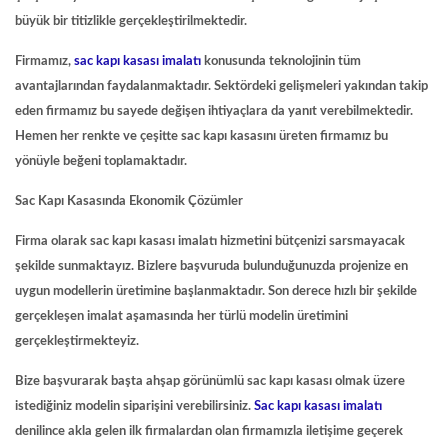
büyük bir titizlikle gerçekleştirilmektedir.
Firmamız,
sac kapı kasası imalatı
konusunda teknolojinin tüm
avantajlarından faydalanmaktadır. Sektördeki gelişmeleri yakından takip
eden firmamız bu sayede değişen ihtiyaçlara da yanıt verebilmektedir.
Hemen her renkte ve çeşitte sac kapı kasasını üreten firmamız bu
yönüyle beğeni toplamaktadır.
Sac Kapı Kasasında Ekonomik Çözümler
Firma olarak
sac kapı kasası imalatı
hizmetini bütçenizi sarsmayacak
şekilde sunmaktayız. Bizlere başvuruda bulunduğunuzda projenize en
uygun modellerin üretimine başlanmaktadır. Son derece hızlı bir şekilde
gerçekleşen imalat aşamasında her türlü modelin üretimini
gerçekleştirmekteyiz.
Bize başvurarak başta ahşap görünümlü sac kapı kasası olmak üzere
istediğiniz modelin siparişini verebilirsiniz.
Sac kapı kasası imalatı
denilince akla gelen ilk firmalardan olan firmamızla iletişime geçerek