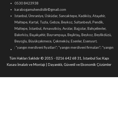
0530 8423938
karabogamuhendislik©gmail.com
İstanbul, Ümraniye, Üsküdar, Sancaktepe, Kadıköy, Ataşehir,
Maltepe, Kartal, Tuzla, Gebze, Beykoz, Sultanbeyli, Pendik,
Maltepe, İstanbul, Arnavutköy, Avcılar, Bağcılar, Bahçelievler,
Bakırköy, Başakşehir, Bayrampaşa, Beşiktaş, Beykoz, Beylikdüzü,
Beyoğlu, Büyükçekmece, Çekmeköy, Esenler, Esenyurt.
eni
"; "
yangın merdiveni fiyatları
"; "
yangın merdiveni firmaları
"; "
yangın merdive
Tüm Hakları Saklıdır © 2015 - 0216 642 68 31, İstanbul Sac Kapı
Kasası İmalatı ve Montajı | Dayanıklı, Güvenli ve Ekonomik Çözümler