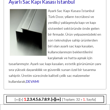
Ayarlı Sac Kapı Kasası İstanbul
Ayarlı Sac Kapı Kasası İstanbul
Türk Door, yılların tecrübesi ve
yenilikçi yaklaşımıyla kapı ve kapı
sistemleri sektöründe önde gelen
bir firmadır. Ürün yelpazemizdeki en
son teknolojiye sahip ürünlerden
biri olan ayarlı sac kapı kasaları,
kullanıcılarımızın beklentilerini
karşılamak ve hatta aşmak için
tasarlanmıştır. Ayarlı sac kapı kasaları, estetik görünümün yanı
sıra yüksek dayanıklılık ve güvenlik sunan özel bir tasarıma
sahiptir. Üretim sürecinde kaliteli çelik sac malzemeler
kullanılarak,
DEVAMI
1.
2.
3.
4.
5.
6.
7.
8.
9.
[»]
[»»]
[««][«]
[Toplam: 32 »
1.
Sayfa]