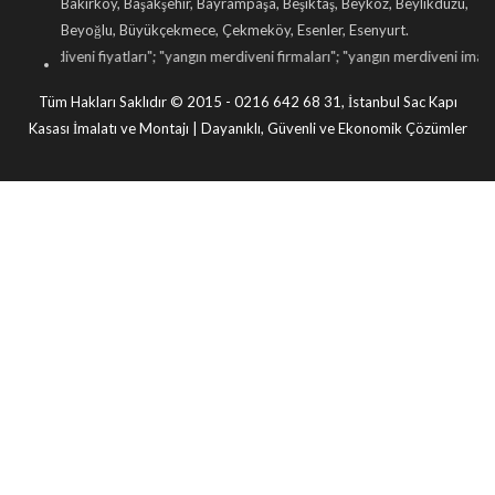
Bakırköy, Başakşehir, Bayrampaşa, Beşiktaş, Beykoz, Beylikdüzü,
Beyoğlu, Büyükçekmece, Çekmeköy, Esenler, Esenyurt.
iveni fiyatları
"; "
yangın merdiveni firmaları
"; "
yangın merdiveni imalatı
"; "
maka
Tüm Hakları Saklıdır © 2015 - 0216 642 68 31, İstanbul Sac Kapı
Kasası İmalatı ve Montajı | Dayanıklı, Güvenli ve Ekonomik Çözümler