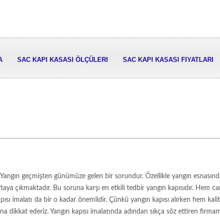
A
SAC KAPI KASASI ÖLÇÜLERI
SAC KAPI KASASI FIYATLARI
rı Yangın geçmişten günümüze gelen bir sorundur. Özellikle yangın esnasınd
taya çıkmaktadır. Bu soruna karşı en etkili tedbir yangın kapısıdır. Hem 
ısı imalatı da bir o kadar önemlidir. Çünkü yangın kapısı alırken hem kali
ına dikkat ederiz. Yangın kapısı imalatında adından sıkça söz ettiren firma